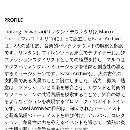
PROFILE
Lintang Dewantari(リンタン・デワンタリ)とMarco
Chirico(マルコ・キリコ)によって設立したKasei Archive
は、2人の芸術的、音楽的バックグラウンドの解釈と翻訳
です。リンタンはフィレンツェと東京でデザイナーおよび
ファッションスタイリストとしての経歴を持ち、マルコは
エクスペリメンタル・ミュージックを情熱と創造性の源と
するミュージシャンです。Kasei Archiveは、火の古代の
支配星である火星のもとに誕生しました。活力、勇気、熱
意は、ファッションと音楽を融合させ、サウンドと前衛的
なファッションの共通言語を模索することで、独自の燃え
るようなビジョンを表現するプロジェクトのガイドライン
です。Kasei Archiveの目的は、確立されたアーティスト
と新進気鋭のアーティストを結び付け、アルバム、コレク
ション、創造性の力を称えるイベントを通じて、情熱の炎
で大胆で新しい美学を生み出すことです。